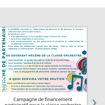
›
Campagne de financement
Co
participatif pour la classe orchestre
or