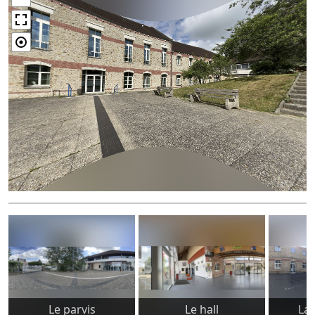
Le parvis
Le hall
La 